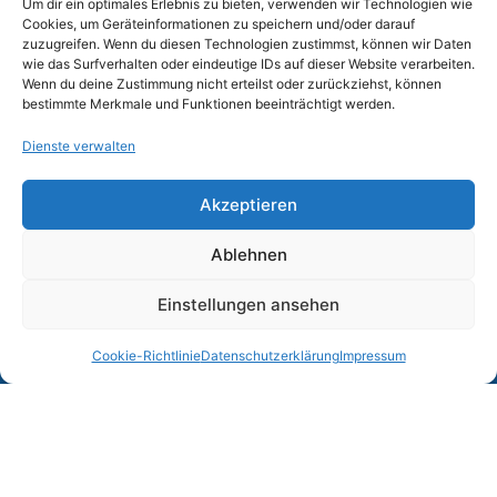
Um dir ein optimales Erlebnis zu bieten, verwenden wir Technologien wie
E-Mail
Cookies, um Geräteinformationen zu speichern und/oder darauf
zuzugreifen. Wenn du diesen Technologien zustimmst, können wir Daten
wie das Surfverhalten oder eindeutige IDs auf dieser Website verarbeiten.
Wenn du deine Zustimmung nicht erteilst oder zurückziehst, können
bestimmte Merkmale und Funktionen beeinträchtigt werden.
Telefon
Dienste verwalten
Akzeptieren
Verfügbar ab
Ablehnen
Einstellungen ansehen
Gehaltsvorstellung
Termin
buchen
Cookie-Richtlinie
Datenschutzerklärung
Impressum
Arbeitszeiten
Lebenslauf