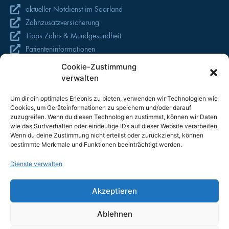
aktueller Notdienst im Saarland
Zahnzusatzversicherung
Tipps Zahn- & Mundgesundheit
Patienteninformationen
Cookie-Zustimmung
Download
verwalten
Hier finden Sie unseren Anamnesebogen zum Ausfüllen, sowie
Um dir ein optimales Erlebnis zu bieten, verwenden wir Technologien wie
hilfreiches Infomaterial
Cookies, um Geräteinformationen zu speichern und/oder darauf
zuzugreifen. Wenn du diesen Technologien zustimmst, können wir Daten
wie das Surfverhalten oder eindeutige IDs auf dieser Website verarbeiten.
Patientenfragebogen
Wenn du deine Zustimmung nicht erteilst oder zurückziehst, können
bestimmte Merkmale und Funktionen beeinträchtigt werden.
Die richtige Mundhygiene für Zuhause
Professionelle Zahnreinigung
Dienste verwalten
Verhalten nach einem operativen Eingriff
Einverständniserklärung für Zahnimplantate
Akzeptieren
Ablehnen